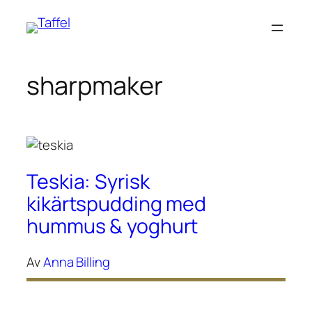
Hoppa
till
innehåll
sharpmaker
Teskia: Syrisk
kikärtspudding med
hummus & yoghurt
Av
Anna Billing