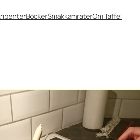
ribenter
Böcker
Smakkamrater
Om Taffel