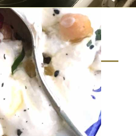
matkultur – Ett nytt
r matkunnandet