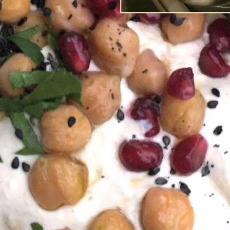
Post-Coronans 
förtroende fö
Av
Richard Tellström