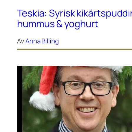
Teskia: Syrisk kikärtspudd
hummus & yoghurt
Av
Anna Billing