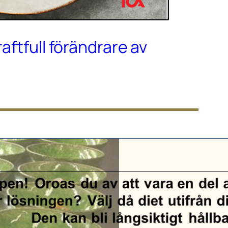
raftfull förändrare av