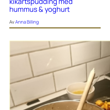
kikärtspudding med
hummus & yoghurt
Av
Anna Billing