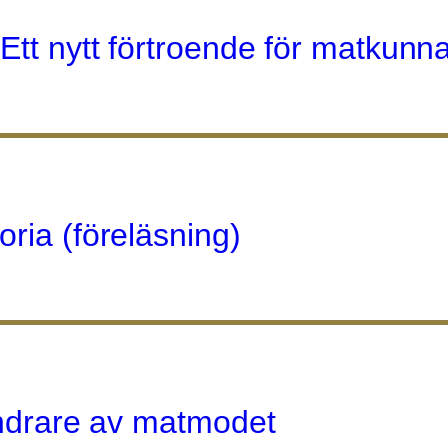
Ett nytt förtroende för matkunn
ria (föreläsning)
rändrare av matmodet