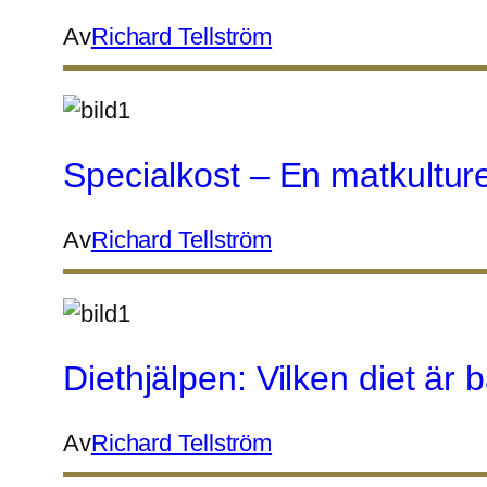
Av
Richard Tellström
Specialkost – En matkultur
Av
Richard Tellström
Diethjälpen: Vilken diet är
Av
Richard Tellström