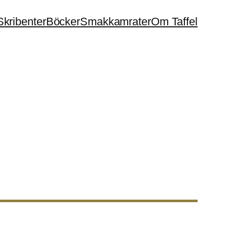
Skribenter
Böcker
Smakkamrater
Om Taffel