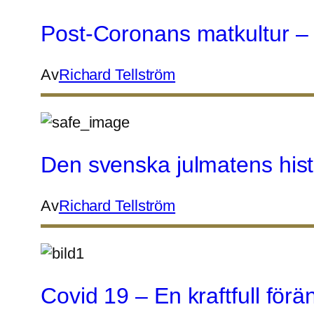
Post-Coronans matkultur – 
Av
Richard Tellström
Den svenska julmatens histo
Av
Richard Tellström
Covid 19 – En kraftfull fö