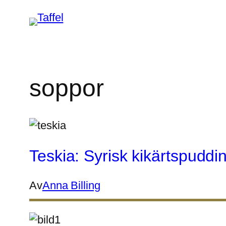
Hoppa
till
innehåll
soppor
Teskia: Syrisk kikärtspud
Av
Anna Billing