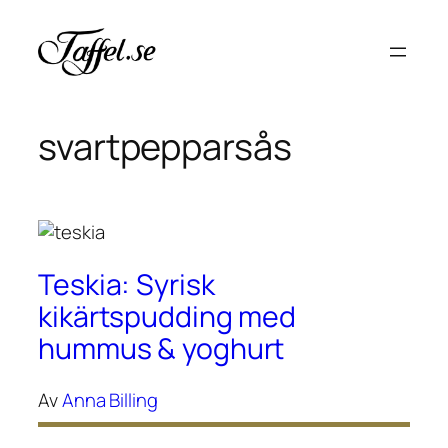
Hoppa
till
innehåll
svartpepparsås
Teskia: Syrisk
kikärtspudding med
hummus & yoghurt
Av
Anna Billing