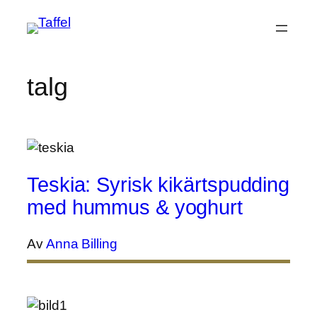
Hoppa
till
innehåll
talg
Teskia: Syrisk kikärtspudding
med hummus & yoghurt
Av
Anna Billing