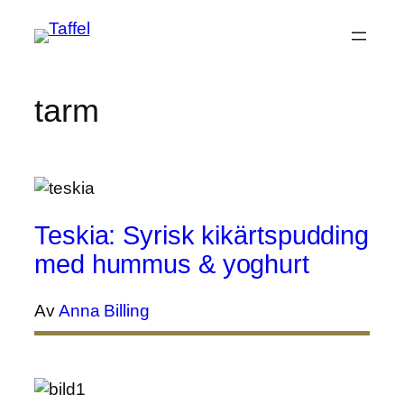
Hoppa
till
innehåll
tarm
Teskia: Syrisk kikärtspudding
med hummus & yoghurt
Av
Anna Billing