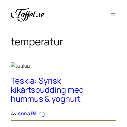
Hoppa
till
innehåll
temperatur
Teskia: Syrisk
kikärtspudding med
hummus & yoghurt
Av
Anna Billing