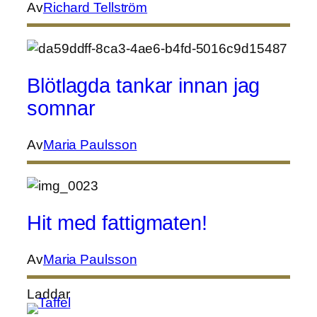
Av
Richard Tellström
Blötlagda tankar innan jag
somnar
Av
Maria Paulsson
Hit med fattigmaten!
Av
Maria Paulsson
Laddar