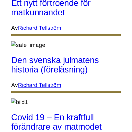
Ett nytt förtroende för
matkunnandet
Av
Richard Tellström
Den svenska julmatens
historia (föreläsning)
Av
Richard Tellström
Covid 19 – En kraftfull
förändrare av matmodet