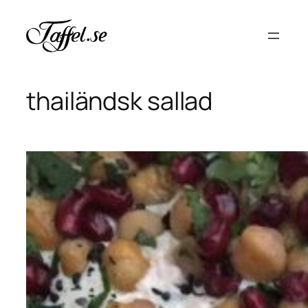
Hoppa
till
innehåll
thailändsk sallad