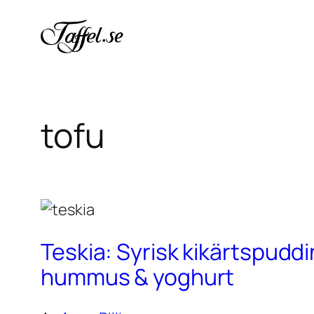
Hoppa
till
innehåll
tofu
Teskia: Syrisk kikärtspudd
hummus & yoghurt