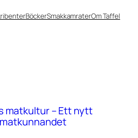
ribenter
Böcker
Smakkamrater
Om Taffel
matkultur – Ett nytt
r matkunnandet