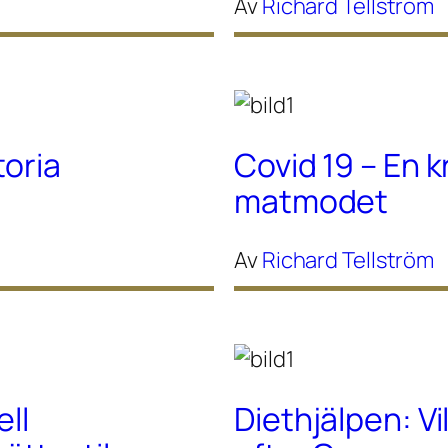
Av
Richard Tellström
toria
Covid 19 – En k
matmodet
Av
Richard Tellström
ell
Diethjälpen: Vi