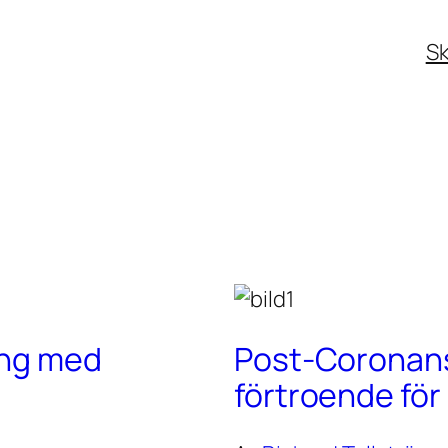
Sk
ing med
Post-Coronans 
förtroende fö