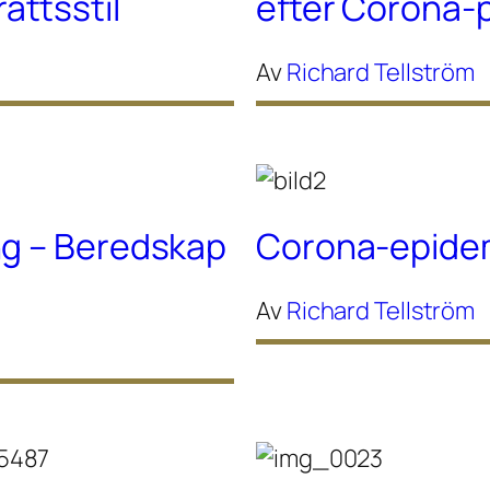
ttsstil
efter Corona
Av
Richard Tellström
ng – Beredskap
Corona-epidem
Av
Richard Tellström