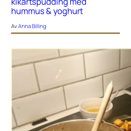
kikärtspudding med
hummus & yoghurt
Av
Anna Billing