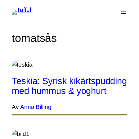
Hoppa
till
innehåll
tomatsås
Teskia: Syrisk kikärtspudding
med hummus & yoghurt
Av
Anna Billing