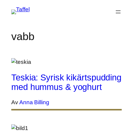
Hoppa
till
innehåll
vabb
Teskia: Syrisk kikärtspudding
med hummus & yoghurt
Av
Anna Billing