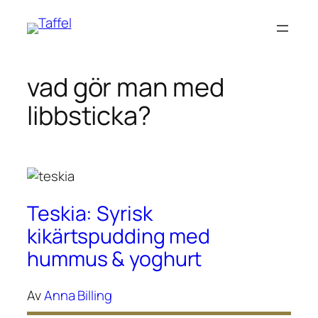
Hoppa
till
innehåll
vad gör man med
libbsticka?
Teskia: Syrisk
kikärtspudding med
hummus & yoghurt
Av
Anna Billing