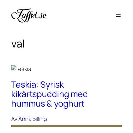
Hoppa
till
innehåll
val
Teskia: Syrisk
kikärtspudding med
hummus & yoghurt
Av
Anna Billing