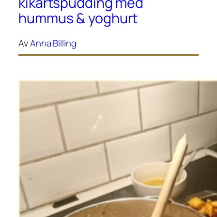
kikärtspudding med
hummus & yoghurt
Av
Anna Billing