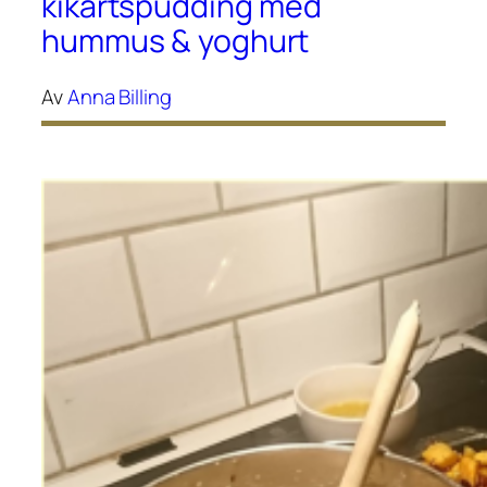
kikärtspudding med
hummus & yoghurt
Av
Anna Billing