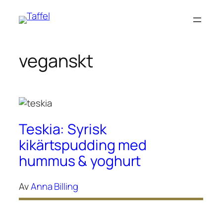
Hoppa
till
innehåll
veganskt
Teskia: Syrisk
kikärtspudding med
hummus & yoghurt
Av
Anna Billing