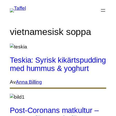
Hoppa
till
innehåll
vietnamesisk soppa
Teskia: Syrisk kikärtspudding
med hummus & yoghurt
Av
Anna Billing
Post-Coronans matkultur –