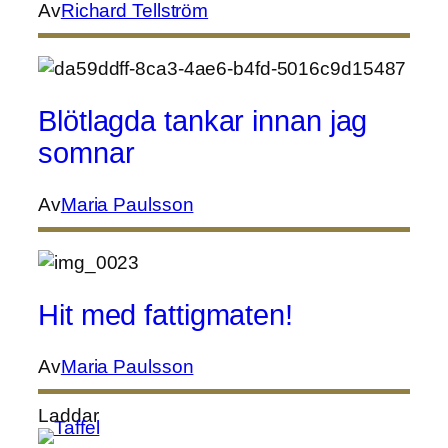
Av
Richard Tellström
Blötlagda tankar innan jag
somnar
Av
Maria Paulsson
Hit med fattigmaten!
Av
Maria Paulsson
Laddar