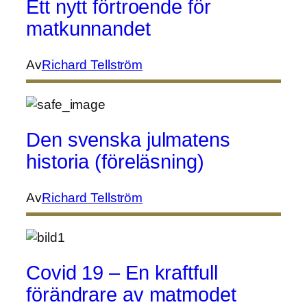
Ett nytt förtroende för
matkunnandet
Av
Richard Tellström
Den svenska julmatens
historia (föreläsning)
Av
Richard Tellström
Covid 19 – En kraftfull
förändrare av matmodet