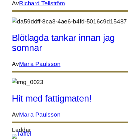
Av
Richard Tellström
Blötlagda tankar innan jag
somnar
Av
Maria Paulsson
Hit med fattigmaten!
Av
Maria Paulsson
Laddar