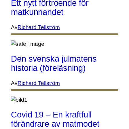
Ett nytt förtroende för
matkunnandet
Av
Richard Tellström
Den svenska julmatens
historia (föreläsning)
Av
Richard Tellström
Covid 19 – En kraftfull
förändrare av matmodet