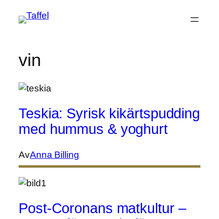
Hoppa
till
innehåll
vin
Teskia: Syrisk kikärtspudding
med hummus & yoghurt
Av
Anna Billing
Post-Coronans matkultur –