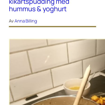
kikärtspudding med
hummus & yoghurt
Av
Anna Billing