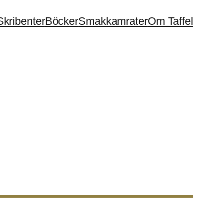
Skribenter
Böcker
Smakkamrater
Om Taffel