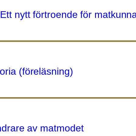
Ett nytt förtroende för matkunn
ria (föreläsning)
rändrare av matmodet