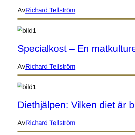
Av
Richard Tellström
Specialkost – En matkultur
Av
Richard Tellström
Diethjälpen: Vilken diet är
Av
Richard Tellström