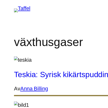
Hoppa
till
innehåll
växthusgaser
Teskia: Syrisk kikärtspud
Av
Anna Billing