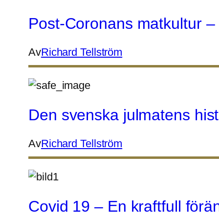
Post-Coronans matkultur – 
Av
Richard Tellström
Den svenska julmatens histo
Av
Richard Tellström
Covid 19 – En kraftfull fö