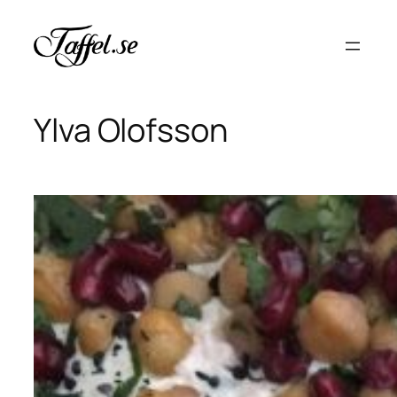
Hoppa
till
innehåll
Ylva Olofsson