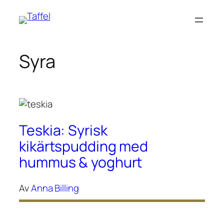
Hoppa
till
innehåll
Syra
Teskia: Syrisk
kikärtspudding med
hummus & yoghurt
Av
Anna Billing