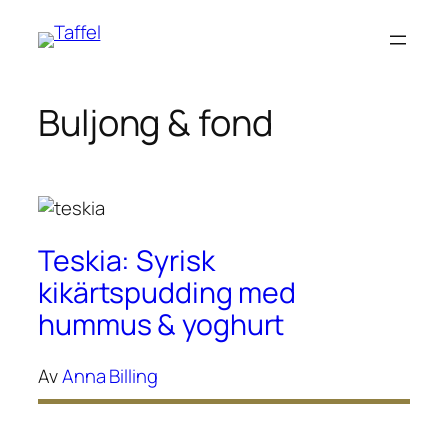
Hoppa
till
innehåll
Buljong & fond
Teskia: Syrisk
kikärtspudding med
hummus & yoghurt
Av
Anna Billing