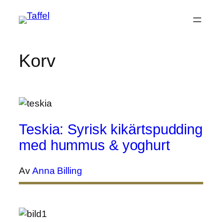
Hoppa
till
innehåll
Korv
Teskia: Syrisk kikärtspudding
med hummus & yoghurt
Av
Anna Billing