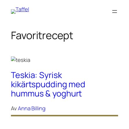
Hoppa
till
innehåll
Favoritrecept
Teskia: Syrisk
kikärtspudding med
hummus & yoghurt
Av
Anna Billing