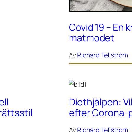
Covid 19 – En k
matmodet
Av
Richard Tellström
ell
Diethjälpen: Vi
ttsstil
efter Corona
Av
Richard Tellström