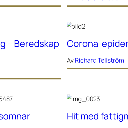
ng – Beredskap
Corona-epidem
Av
Richard Tellström
g somnar
Hit med fattig