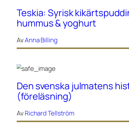
Teskia: Syrisk kikärtspudd
hummus & yoghurt
Av
Anna Billing
Den svenska julmatens his
(föreläsning)
Av
Richard Tellström