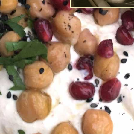
Post-Coronans 
förtroende fö
Av
Richard Tellström