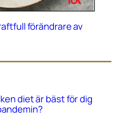
raftfull förändrare av
lken diet är bäst för dig
-pandemin?