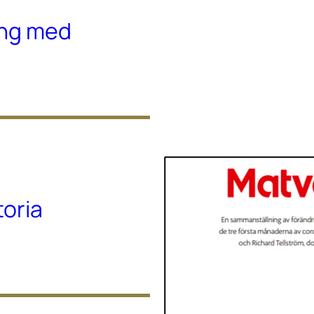
ing med
toria