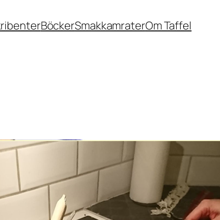
ribenter
Böcker
Smakkamrater
Om Taffel