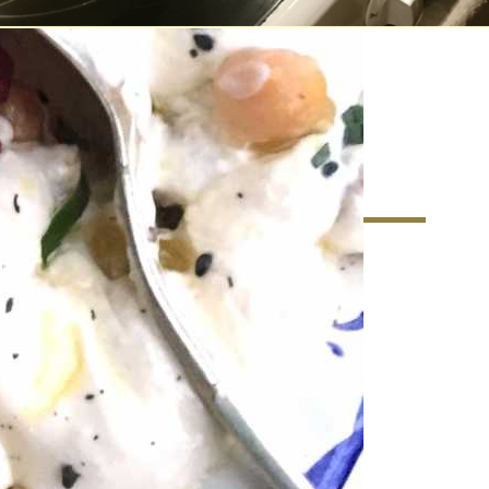
matkultur – Ett nytt
r matkunnandet