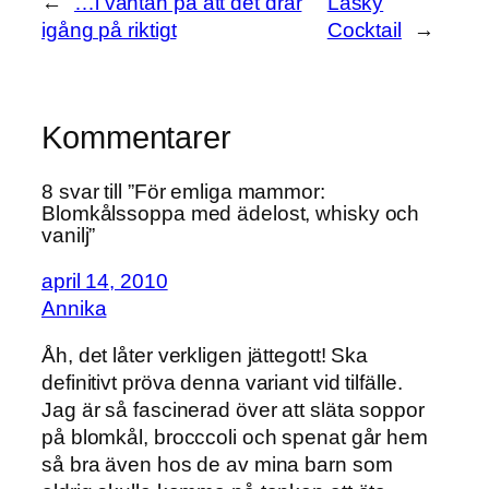
←
…i väntan på att det drar
Lasky
igång på riktigt
Cocktail
→
Kommentarer
8 svar till ”För emliga mammor:
Blomkålssoppa med ädelost, whisky och
vanilj”
april 14, 2010
Annika
Åh, det låter verkligen jättegott! Ska
definitivt pröva denna variant vid tilfälle.
Jag är så fascinerad över att släta soppor
på blomkål, brocccoli och spenat går hem
så bra även hos de av mina barn som