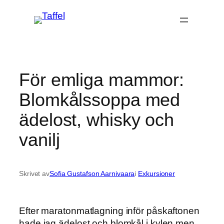
Hoppa
till
innehåll
För emliga mammor:
Blomkålssoppa med
ädelost, whisky och
vanilj
Skrivet av
Sofia Gustafson Aarnivaara
i
Exkursioner
Efter maratonmatlagning inför påskaftonen
hade jag ädelost och blomkål i kylen men