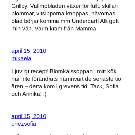
Grillby. Vallmobladen växer för fullt, skillan
blommar, vitsipporna knoppas, nävornas
blad börjar komma mm Underbart! Allt gott
min vän. Varm kram från Mamma
april 15, 2010
mikaela
Ljuvligt recept! Blomkålssoppan i mitt kõk
har inte förändrats nämnvärt de senaste tio
åren – detta kom I grevens tid. Tack, Sofia
och Annika! :)
april 15, 2010
chezsofia