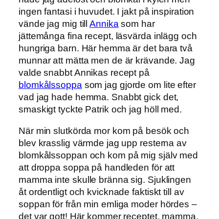
ingen fantasi i huvudet. I jakt på inspiration
vände jag mig till
Annika
som har
jättemånga fina recept, läsvärda inlägg och
hungriga barn. Här hemma är det bara två
munnar att mätta men de är krävande. Jag
valde snabbt Annikas recept på
blomkålssoppa
som jag gjorde om lite efter
vad jag hade hemma. Snabbt gick det,
smaskigt tyckte Patrik och jag höll med.
När min slutkörda mor kom på besök och
blev krasslig värmde jag upp resterna av
blomkålssoppan och kom på mig själv med
att droppa soppa på handleden för att
mamma inte skulle bränna sig. Sjuklingen
åt ordentligt och kvicknade faktiskt till av
soppan för från min emliga moder hördes –
det var gott! Här kommer receptet, mamma.