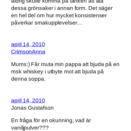
aldrig skulle komma på tanken att äta
dessa grönsaker i annan form. Det säger
en hel del om hur mycket konsistenser
påverkar smakupplevelser…
april 14, 2010
CrimsonAnna
Mums:) Får muta min pappa att bjuda på en
msk whiskey i utbyte mot att bjuda på
denna soppa.
april 14, 2010
Jonas Gustafson
En fråga för en okunning, vad är
vaniljpulver???