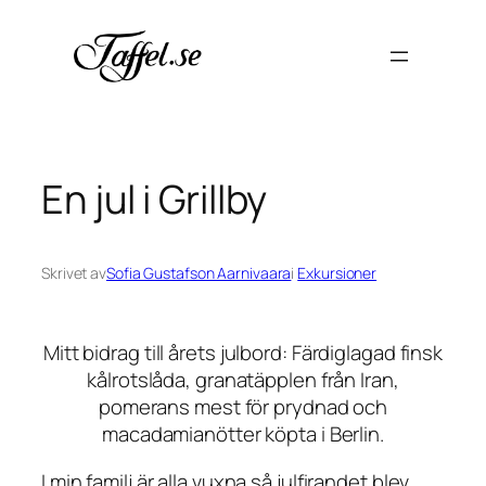
Hoppa
till
innehåll
En jul i Grillby
Skrivet av
Sofia Gustafson Aarnivaara
i
Exkursioner
Mitt bidrag till årets julbord: Färdiglagad finsk
kålrotslåda, granatäpplen från Iran,
pomerans mest för prydnad och
macadamianötter köpta i Berlin.
I min familj är alla vuxna så julfirandet blev