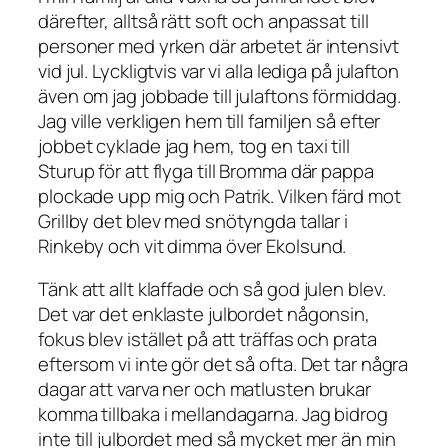
därefter, alltså rätt soft och anpassat till
personer med yrken där arbetet är intensivt
vid jul. Lyckligtvis var vi alla lediga på julafton
även om jag jobbade till julaftons förmiddag.
Jag ville verkligen hem till familjen så efter
jobbet cyklade jag hem, tog en taxi till
Sturup för att flyga till Bromma där pappa
plockade upp mig och Patrik. Vilken färd mot
Grillby det blev med snötyngda tallar i
Rinkeby och vit dimma över Ekolsund.
Tänk att allt klaffade och så god julen blev.
Det var det enklaste julbordet någonsin,
fokus blev istället på att träffas och prata
eftersom vi inte gör det så ofta. Det tar några
dagar att varva ner och matlusten brukar
komma tillbaka i mellandagarna. Jag bidrog
inte till julbordet med så mycket mer än min