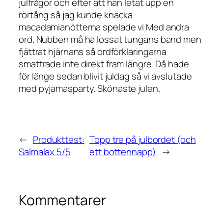
julfrågor och efter att han letat upp en
rörtång så jag kunde knäcka
macadamianötterna spelade vi Med andra
ord. Nubben må ha lossat tungans band men
fjättrat hjärnans så ordförklaringarna
smattrade inte direkt fram längre. Då hade
för länge sedan blivit juldag så vi avslutade
med pyjamasparty. Skönaste julen.
←
Produkttest:
Topp tre på julbordet (och
Salmalax 5/5
ett bottennapp)
→
Kommentarer