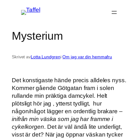
Hoppa
till
innehåll
Mysterium
Skrivet av
Lotta Lundgren
i
Om jag var din hemmafru
Det konstigaste hände precis alldeles nyss.
Kommer gående Götgatan fram i solen
rullande min präktiga damcykel. Helt
plötsligt hör jag , ytterst tydligt, hur
någon/något lägger en ordentlig brakare –
inifrån min väska som jag har framme i
cykelkorgen
. Det är väl ändå lite underligt,
visst är det? När jag öppnar väskan tycker