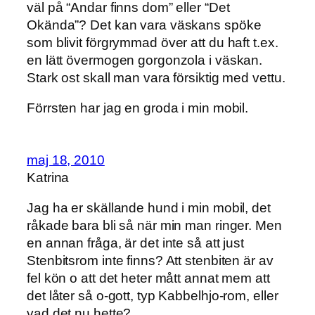
väl på “Andar finns dom” eller “Det
Okända”? Det kan vara väskans spöke
som blivit förgrymmad över att du haft t.ex.
en lätt övermogen gorgonzola i väskan.
Stark ost skall man vara försiktig med vettu.
Förrsten har jag en groda i min mobil.
maj 18, 2010
Katrina
Jag ha er skällande hund i min mobil, det
råkade bara bli så när min man ringer. Men
en annan fråga, är det inte så att just
Stenbitsrom inte finns? Att stenbiten är av
fel kön o att det heter mått annat mem att
det låter så o-gott, typ Kabbelhjo-rom, eller
vad det nu hette?