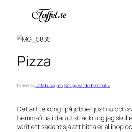
Hoppa
till
innehåll
Pizza
Skrivet av
Lotta Lundgren
i
Om jag var din hemmafru
Det är lite körigt på jobbet just nu och s
hemmafrua i den utsträckning jag skulle 
varit ett sådant sjå att hitta er allihop o