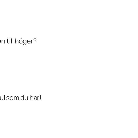
 till höger?
kul som du har!