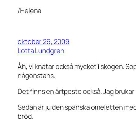
/Helena
oktober 26, 2009
Lotta Lundgren
Åh, vi knatar också mycket i skogen. So
någonstans.
Det finns en ärtpesto också. Jag brukar
Sedan är ju den spanska omeletten med 
bröd.