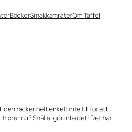
nter
Böcker
Smakkamrater
Om Taffel
den räcker helt enkelt inte till för att
h drar nu? Snälla, gör inte det! Det har