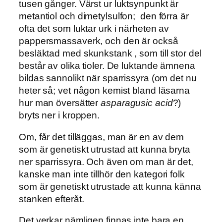
tusen gånger. Värst ur luktsynpunkt är
metantiol och dimetylsulfon; den förra är
ofta det som luktar urk i närheten av
pappersmassaverk, och den är också
besläktad med skunkstank , som till stor del
består av olika tioler. De luktande ämnena
bildas sannolikt när sparrissyra (om det nu
heter så; vet någon kemist bland läsarna
hur man översätter
asparagusic acid
?)
bryts ner i kroppen.
Om, får det tilläggas, man är en av dem
som är genetiskt utrustad att kunna bryta
ner sparrissyra. Och även om man är det,
kanske man inte tillhör den kategori folk
som är genetiskt utrustade att kunna känna
stanken efteråt.
Det verkar nämligen finnas inte bara en,