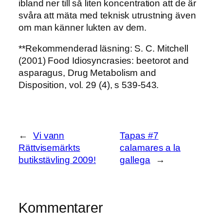
ibland ner till så liten koncentration att de är
svåra att mäta med teknisk utrustning även
om man känner lukten av dem.
**Rekommenderad läsning: S. C. Mitchell
(2001) Food Idiosyncrasies: beetorot and
asparagus, Drug Metabolism and
Disposition, vol. 29 (4), s 539-543.
←
Vi vann
Tapas #7
Rättvisemärkts
calamares a la
butikstävling 2009!
gallega
→
Kommentarer