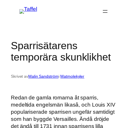
Hoppa
till
innehåll
Sparrisätarens
temporära skunklikhet
Skrivet av
Malin Sandström
i
Matmolekyler
Redan de gamla romarna åt sparris,
medeltida engelsmän likaså, och Louis XIV
populariserade sparrisen ungefär samtidigt
som han byggde Versailles. Ändå dröjde
det ändå till 1731 innan sparrisens lilla