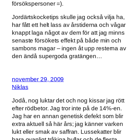
försökspersoner =).
Jordärtskocketips skulle jag också vilja ha,
har fått ett helt lass av årstiderna och vågar
knappt laga något av dem för att jag minns
senaste försökets effekt på både min och
sambons magar – ingen åt upp resterna av
den ändå supergoda gratängen…
november 29, 2009
Niklas
Jodå, nog luktar det och nog kissar jag rött
efter rödbetor. Jag tror inte på de 14%-en.
Jag har en annan genetisk defekt som blir
extra aktuell så här års; jag känner varken
lukt eller smak av saffran. Lussekatter blir
bara ovanligt tråkiga bullar och de flesta