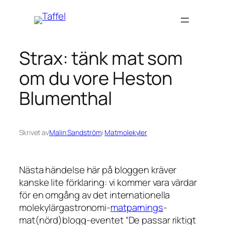
Hoppa
till
innehåll
Strax: tänk mat som
om du vore Heston
Blumenthal
Skrivet av
Malin Sandström
i
Matmolekyler
Nästa händelse här på bloggen kräver
kanske lite förklaring: vi kommer vara värdar
för en omgång av det internationella
molekylärgastronomi-
matparnings
-
mat(nörd)blogg-eventet “De passar riktigt