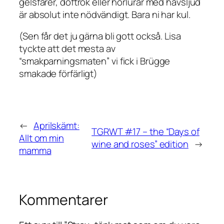
gelsfärer, doftrök eller hörlurar med havsljud
är
absolut inte nödvändigt
. Bara ni har kul.
(Sen får det ju gärna bli gott också. Lisa
tyckte att det mesta av
“smakparningsmaten” vi fick i Brügge
smakade förfärligt)
←
Aprilskämt:
TGRWT #17 – the “Days of
Allt om min
wine and roses” edition
→
mamma
Kommentarer