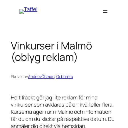
Hoppa
till
innehåll
Vinkurser i Malmö
(oblyg reklam)
Skrivet av
Anders Öhman
i
Gubbröra
Helt fräckt gör jag lite reklam för mina
vinkurser som avklaras på en kväll eller flera.
Kurserna äger rum i Malmö och information
får du om du klickar på respektive datum. Du
anmäler dig direkt via hemsidan.