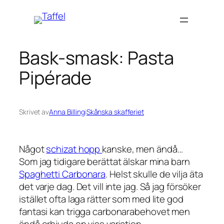
Hoppa
till
innehåll
Bask-smask: Pasta
Pipérade
Skrivet av
Anna Billing
i
Skånska skafferiet
Något
schizat hopp
kanske, men ändå…
Som jag tidigare berättat älskar mina barn
Spaghetti Carbonara
. Helst skulle de vilja äta
det varje dag. Det vill inte jag. Så jag försöker
istället ofta laga rätter som med lite god
fantasi kan trigga carbonarabehovet men
ändå erbjuda en viss variation.