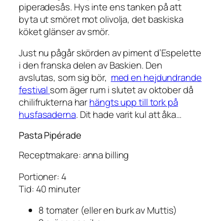
piperadesås. Hys inte ens tanken på att
byta ut smöret mot olivolja, det baskiska
köket glänser av smör.
Just nu pågår skörden av piment d’Espelette
i den franska delen av Baskien. Den
avslutas, som sig bör,
med en hejdundrande
festival
som äger rum i slutet av oktober då
chilifrukterna har
hängts upp till tork på
husfasaderna
. Dit hade varit kul att åka…
Pasta Pipérade
Receptmakare: anna billing
Portioner: 4
Tid: 40 minuter
8 tomater (eller en burk av Muttis)