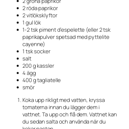
2 gröna paprikor
2 röda paprikor
2 vitlöksklyftor
1 gul lök
1-2 tsk piment d’espelette (eller 2 tsk
paprikapulver spetsad med pyttelite
cayenne)
1 tsk socker
salt
200 g kassler
4 ägg
400 g tagliatelle
smör
Koka upp rikligt med vatten, kryssa
tomaterna innan du lägger dem i
vattnet. Ta upp och flå dem. Vattnet kan
du sedan salta och använda när du
kokar pastan.