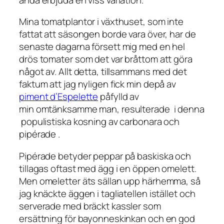
Mina tomatplantor i växthuset, som inte
fattat att säsongen borde vara över, har de
senaste dagarna försett mig med en hel
drös tomater som det var bråttom att göra
något av. Allt detta, tillsammans med det
faktum att jag nyligen fick min depå av
piment d’Espelette
påfylld av
min omtänksamme man, resulterade i denna
populistiska kosning av carbonara och
pipérade .
Pipérade betyder peppar på baskiska och
tillagas oftast med ägg i en öppen omelett.
Men omeletter äts sällan upp härhemma, så
jag knäckte äggen i tagliatellen istället och
serverade med bräckt kassler som
ersättning för bayonneskinkan och en god