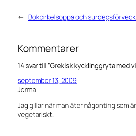
←
Bokcirkelsoppa och surdegsförveck
Kommentarer
14 svar till ”Grekisk kycklinggryta med 
september 13, 2009
Jorma
Jag gillar när man äter någonting som ä
vegetariskt.