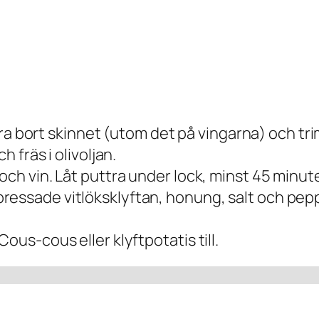
r, dra bort skinnet (utom det på vingarna) och 
h fräs i olivoljan.
och vin. Låt puttra under lock, minst 45 minute
essade vitlöksklyftan, honung, salt och peppa
ous-cous eller klyftpotatis till.