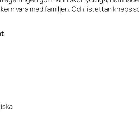
ikern
vara med familjen
. Och listettan kneps s
at
giska