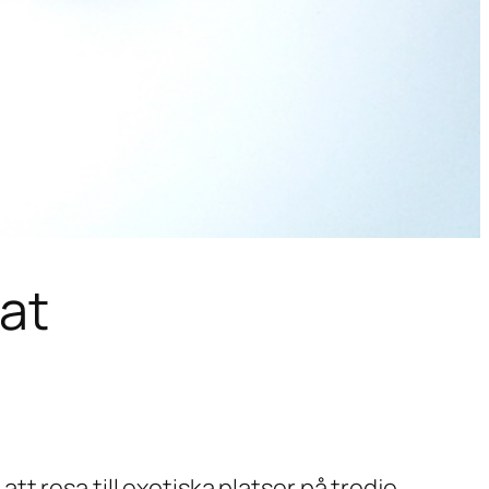
at
e
att resa till exotiska platser
på tredje