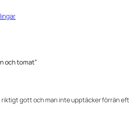
lingar
vin och tomat”
r riktigt gott och man inte upptäcker förrän e