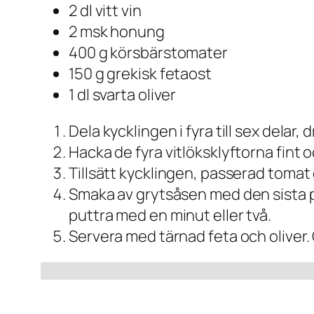
2 dl vitt vin
2 msk honung
400 g körsbärstomater
150 g grekisk fetaost
1 dl svarta oliver
Dela kycklingen i fyra till sex dela
Hacka de fyra vitlöksklyftorna fint oc
Tillsätt kycklingen, passerad tomat 
Smaka av grytsåsen med den sista pr
puttra med en minut eller två.
Servera med tärnad feta och oliver. C