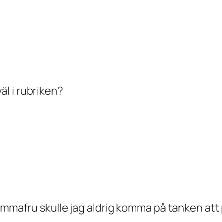
l i rubriken?
 hemmafru skulle jag aldrig komma på tanken a