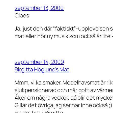
september 13, 2009
Claes
Ja, just den där “faktiskt”-upplevelsen 
mat eller hör ny musik som också är lite 
september 14, 2009
Birgitta Höglund’s Mat
Mmm, vilka smaker. Medelhavsmat är rikt
sjukpensionerad och mår gott av värme
Åker om några veckor, då blir det mycke
Gillar det övriga jag ser här inne också ;)
Ha det bra./ Birgitta