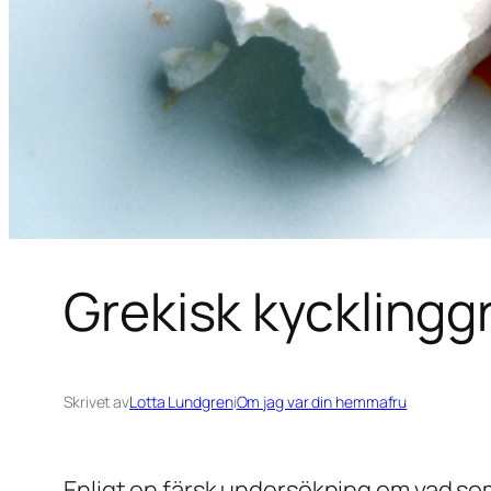
Grekisk kycklingg
Skrivet av
Lotta Lundgren
i
Om jag var din hemmafru
Enligt en färsk undersökning om vad s