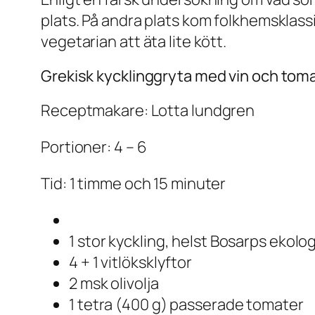
plats. På andra plats kom folkhemsklass
vegetarian att äta lite kött
.
Grekisk kycklinggryta med vin och tom
Receptmakare: Lotta lundgren
Portioner: 4 – 6
Tid: 1 timme och 15 minuter
1 stor kyckling, helst Bosarps ekolo
4 + 1 vitlöksklyftor
2 msk olivolja
1 tetra (400 g) passerade tomater