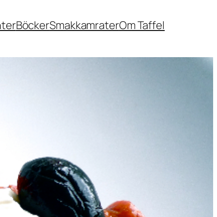
nter
Böcker
Smakkamrater
Om Taffel