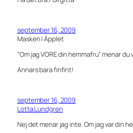
september 16, 2009
Masken I Äpplet
“Om jag VORE din hemmafru” menar du vä
Annars bara finfint!
september 16, 2009
Lotta Lundgren
Nej det menar jag inte. Om jag var din