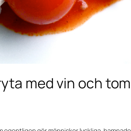
ryta med vin och tom
om
egentligen
gör människor lyckliga, hamnad