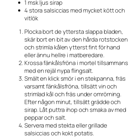
1 msk ljus sirap
4 stora salsiccias med mycket kött och
vitlök
Plocka bort de yttersta slappa bladen,
skär bort en bit av den hårda rotstocken
och strimla kålen ytterst fint för hand
eller ännu hellre i matberedare.
Krossa fänkålsfröna i mortel tillsammans
med en rejäl nypa flingsalt.
Smält en klick smör i en stekpanna, fräs
varsamt fänkålsfröna, tillsätt vin och
strimlad kål och fräs under omrörning.
Efter någon minut, tillsätt grädde och
sirap. Låt puttra ihop och smaka av med
peppar och salt.
Servera med stekta eller grillade
salsiccias och kokt potatis.