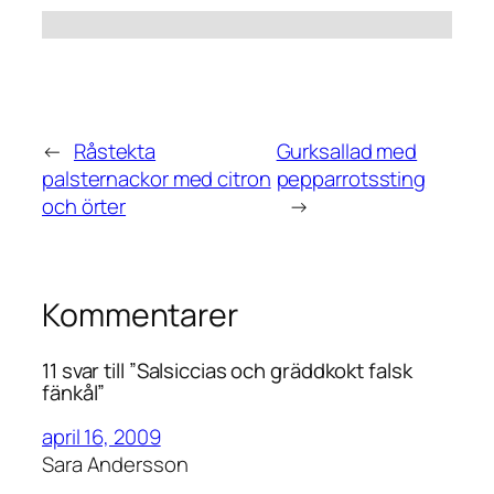
←
Råstekta
Gurksallad med
palsternackor med citron
pepparrotssting
och örter
→
Kommentarer
11 svar till ”Salsiccias och gräddkokt falsk
fänkål”
april 16, 2009
Sara Andersson