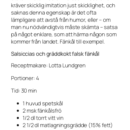
kräver skicklig imitation just skicklighet, och
saknas denna egenskap är det ofta
lämpligare att avstå från humor, eller – om
man nu nödvändigtvis måste skämta – satsa
på något enklare, som att härma någon som
kommer från landet. Fänkål till exempel.
Salsiccias och gräddkokt falsk fänkål
Receptmakare: Lotta Lundgren
Portioner: 4
Tid: 30 min
1 huvud spetskål
2 msk fänkålsfrö
1/2 dl torrt vitt vin
2 1/2 dl matlagningsgrädde (15% fett)