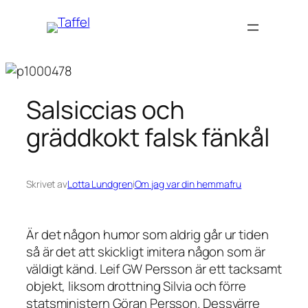
Hoppa
till
innehåll
Salsiccias och
gräddkokt falsk fänkål
Skrivet av
Lotta Lundgren
i
Om jag var din hemmafru
Är det någon humor som aldrig går ur tiden
så är det att skickligt imitera någon som är
väldigt känd. Leif GW Persson är ett tacksamt
objekt, liksom drottning Silvia och förre
statsministern Göran Persson. Dessvärre