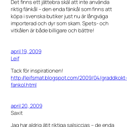
Det finns ett jättebra skäl att inte använda
riktig fänkål – den enda fänkål som finns att
köpa i svenska butiker just nu är långväga
importerad och dyr som skam. Spets- och
vitkålen är både billigare och bättre!
april 19, 2009
Leif
Tack för inspirationen!
http://leifsmat.blogspot.com/2009/04/graddkokt
fankol.html
april 20, 2009
Saxit
Jag har aldrig ätit riktiga salsiccias – de enda