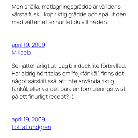
Men snälla, matlagningsgrädde är världens
värsta fusk… köp riktig grädde och spä ut den
med vatten efter hur fet du vill ha den.
april 19, 2009
Mikaela
Ser jättehärligt ut! Jag blir dock lite förbryllad.
Har aldrig hört talas om “fejkfänkål”, finns det
något särskilt skäl att inte använda riktig
fänkål, eller var det bara en formuleringstwist
på ett finurligt recept? :)
april 19, 2009
Lotta Lundgren