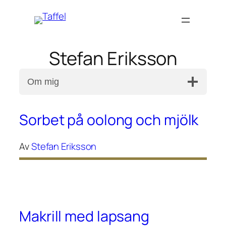
Stefan Eriksson
Om mig
Sorbet på oolong och mjölk
Av
Stefan Eriksson
Makrill med lapsang