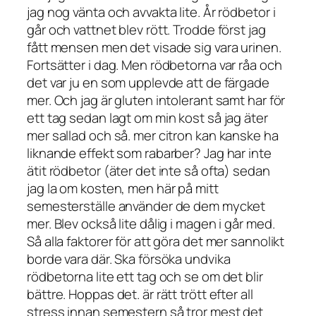
jag nog vänta och avvakta lite. År rödbetor i
går och vattnet blev rött. Trodde först jag
fått mensen men det visade sig vara urinen.
Fortsätter i dag. Men rödbetorna var råa och
det var ju en som upplevde att de färgade
mer. Och jag är gluten intolerant samt har för
ett tag sedan lagt om min kost så jag äter
mer sallad och så. mer citron kan kanske ha
liknande effekt som rabarber? Jag har inte
ätit rödbetor (äter det inte så ofta) sedan
jag la om kosten, men här på mitt
semesterställe använder de dem mycket
mer. Blev också lite dålig i magen i går med.
Så alla faktorer för att göra det mer sannolikt
borde vara där. Ska försöka undvika
rödbetorna lite ett tag och se om det blir
bättre. Hoppas det. är rätt trött efter all
stress innan semestern så tror mest det