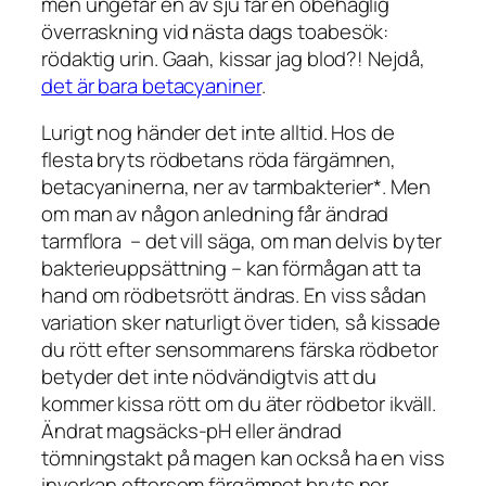
men ungefär en av sju får en obehaglig
överraskning vid nästa dags toabesök:
rödaktig urin. Gaah, kissar jag blod?! Nejdå,
det är bara betacyaniner
.
Lurigt nog händer det inte alltid. Hos de
flesta bryts rödbetans röda färgämnen,
betacyaninerna, ner av tarmbakterier*. Men
om man av någon anledning får ändrad
tarmflora – det vill säga, om man delvis byter
bakterieuppsättning – kan förmågan att ta
hand om rödbetsrött ändras. En viss sådan
variation sker naturligt över tiden, så kissade
du rött efter sensommarens färska rödbetor
betyder det inte nödvändigtvis att du
kommer kissa rött om du äter rödbetor ikväll.
Ändrat magsäcks-pH eller ändrad
tömningstakt på magen kan också ha en viss
inverkan eftersom färgämnet bryts ner