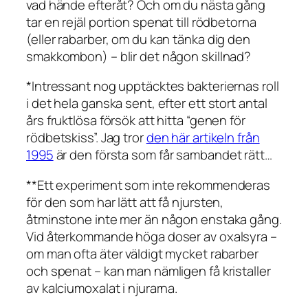
vad hände efteråt? Och om du nästa gång
tar en rejäl portion spenat till rödbetorna
(eller rabarber, om du kan tänka dig den
smakkombon) – blir det någon skillnad?
*Intressant nog upptäcktes bakteriernas roll
i det hela ganska sent, efter ett stort antal
års fruktlösa försök att hitta “genen för
rödbetskiss”. Jag tror
den här artikeln från
1995
är den första som får sambandet rätt…
**Ett experiment som inte rekommenderas
för den som har lätt att få njursten,
åtminstone inte mer än någon enstaka gång.
Vid återkommande höga doser av oxalsyra –
om man ofta äter väldigt mycket rabarber
och spenat – kan man nämligen få kristaller
av kalciumoxalat i njurarna.