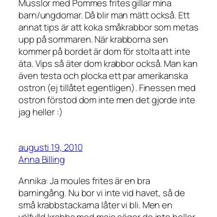
Musslor med Pommes frites gillar mina
barn/ungdomar. Då blir man mätt också. Ett
annat tips är att koka småkrabbor som metas
upp på sommaren. När krabborna sen
kommer på bordet är dom för stolta att inte
äta. Vips så äter dom krabbor också. Man kan
även testa och plocka ett par amerikanska
ostron (ej tillåtet egentligen). Finessen med
ostron förstod dom inte men det gjorde inte
jag heller :)
augusti 19, 2010
Anna Billing
Annika: Ja moules frites är en bra
barningång. Nu bor vi inte vid havet, så de
små krabbstackarna låter vi bli. Men en
välfylld krabba med majo säger de inte heller