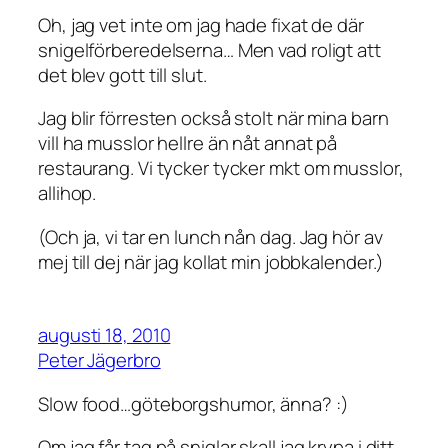
Oh, jag vet inte om jag hade fixat de där
snigelförberedelserna… Men vad roligt att
det blev gott till slut.
Jag blir förresten också stolt när mina barn
vill ha musslor hellre än nåt annat på
restaurang. Vi tycker tycker mkt om musslor,
allihop.
(Och ja, vi tar en lunch nån dag. Jag hör av
mej till dej när jag kollat min jobbkalender.)
augusti 18, 2010
Peter Jägerbro
Slow food…göteborgshumor, änna? :)
Om jag får tag på sniglar skall jag krypa i ditt