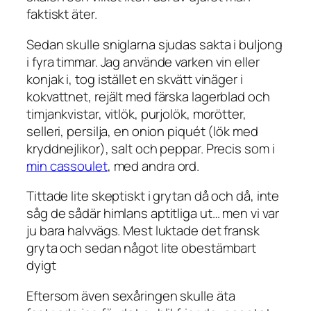
faktiskt äter.
Sedan skulle sniglarna sjudas sakta i buljong
i fyra timmar. Jag använde varken vin eller
konjak i, tog istället en skvätt vinäger i
kokvattnet, rejält med färska lagerblad och
timjankvistar, vitlök, purjolök, morötter,
selleri, persilja, en onion piquét (lök med
kryddnejlikor), salt och peppar. Precis som i
min cassoulet
, med andra ord.
Tittade lite skeptiskt i grytan då och då, inte
såg de sådär himlans aptitliga ut… men vi var
ju bara halvvägs. Mest luktade det fransk
gryta och sedan något lite obestämbart
dyigt
Eftersom även sexåringen skulle äta