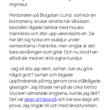
regnskur.
Personalen på Brogatan i Lund, som kör en
bistromeny, brukar skratta när våra barn
beställer rågade tallrikar med moules
marinères och äter upp varendaste en. De
har lärt sig tycka om skaldjur under
semestrarna i Frankrike, men sniglar är det
bara sexåringen som gillar. Och nu stod han
alltså där med en drös egna husdjur.
-Jag vill äta upp dem, sa han, kan du göra
något gott? sa han och bligade
uppfordrande på mig genom sina stålbågade
glasögon. Jag tittade ner på de cirka trettio
stycken välmatade sniglarna, kunde jag det?
Det var
dags att läsa på
och kanske dags att
prova. Jag ringde till och med länsstyrelsen