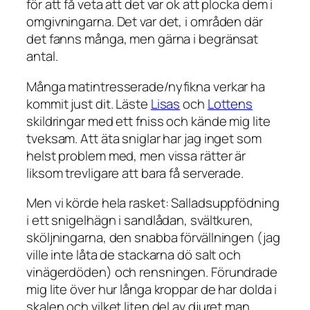
för att få veta att det var ok att plocka dem i
omgivningarna. Det var det, i områden där
det fanns många, men gärna i begränsat
antal.
Många matintresserade/nyfikna verkar ha
kommit just dit. Läste
Lisas
och
Lottens
skildringar med ett fniss och kände mig lite
tveksam. Att äta sniglar har jag inget som
helst problem med, men vissa rätter är
liksom trevligare att bara få serverade.
Men vi körde hela rasket: Salladsuppfödning
i ett snigelhägn i sandlådan, svältkuren,
sköljningarna, den snabba förvällningen (jag
ville inte låta de stackarna dö salt och
vinägerdöden) och rensningen. Förundrade
mig lite över hur långa kroppar de har dolda i
skalen och vilket liten del av djuret man