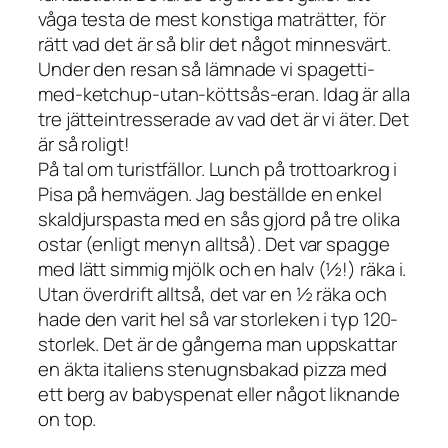
våga testa de mest konstiga maträtter, för
rätt vad det är så blir det något minnesvärt.
Under den resan så lämnade vi spagetti-
med-ketchup-utan-köttsås-eran. Idag är alla
tre jätteintresserade av vad det är vi äter. Det
är så roligt!
På tal om turistfällor. Lunch på trottoarkrog i
Pisa på hemvägen. Jag beställde en enkel
skaldjurspasta med en sås gjord på tre olika
ostar (enligt menyn alltså). Det var spagge
med lätt simmig mjölk och en halv (½!) räka i.
Utan överdrift alltså, det var en ½ räka och
hade den varit hel så var storleken i typ 120-
storlek. Det är de gångerna man uppskattar
en äkta italiens stenugnsbakad pizza med
ett berg av babyspenat eller något liknande
on top.