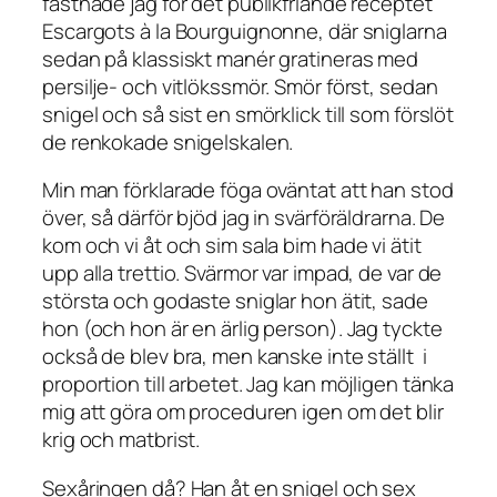
fastnade jag för det publikfriande receptet
Escargots à la Bourguignonne, där sniglarna
sedan på klassiskt manér gratineras med
persilje- och vitlökssmör. Smör först, sedan
snigel och så sist en smörklick till som förslöt
de renkokade snigelskalen.
Min man förklarade föga oväntat att han stod
över, så därför bjöd jag in svärföräldrarna. De
kom och vi åt och sim sala bim hade vi ätit
upp alla trettio. Svärmor var impad, de var de
största och godaste sniglar hon ätit, sade
hon (och hon är en ärlig person). Jag tyckte
också de blev bra, men kanske inte ställt i
proportion till arbetet. Jag kan möjligen tänka
mig att göra om proceduren igen om det blir
krig och matbrist.
Sexåringen då? Han åt en snigel och sex