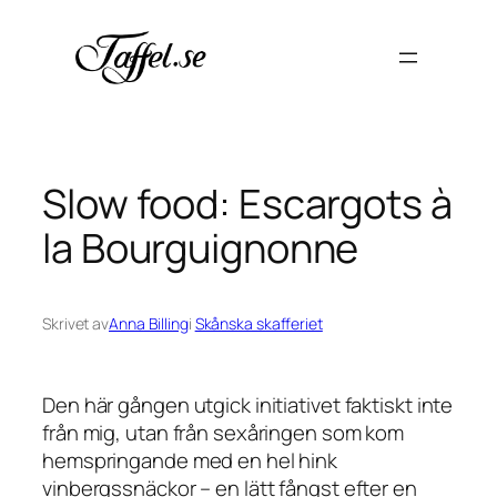
Hoppa
till
innehåll
Slow food: Escargots à
la Bourguignonne
Skrivet av
Anna Billing
i
Skånska skafferiet
Den här gången utgick initiativet faktiskt inte
från mig, utan från sexåringen som kom
hemspringande med en hel hink
vinbergssnäckor – en lätt fångst efter en